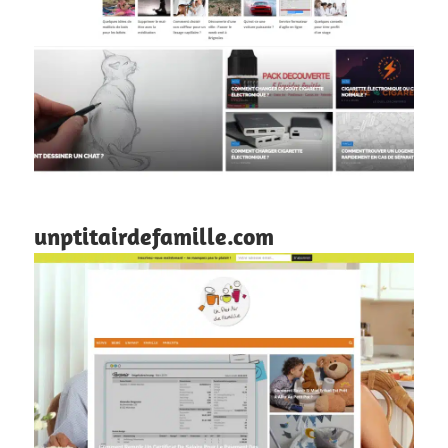
unptitairdefamille.com